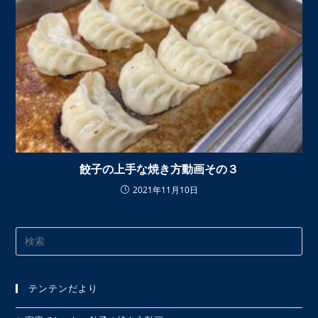
餃子の上手な焼き方動画その３
2021年11月10日
Pre
Es
to
テンテンだより
clo
the