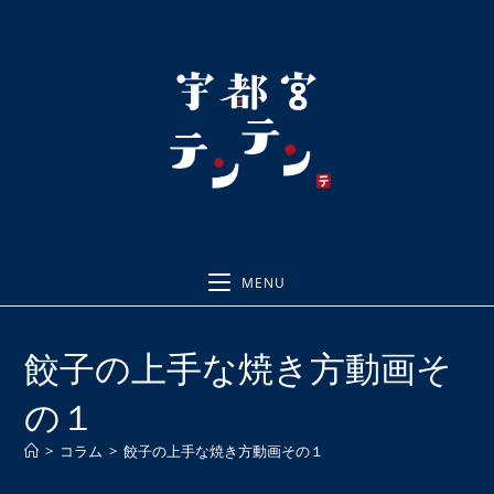
コ
ン
テ
ン
ツ
へ
ス
キ
ッ
プ
MENU
餃子の上手な焼き方動画そ
の１
>
コラム
>
餃子の上手な焼き方動画その１