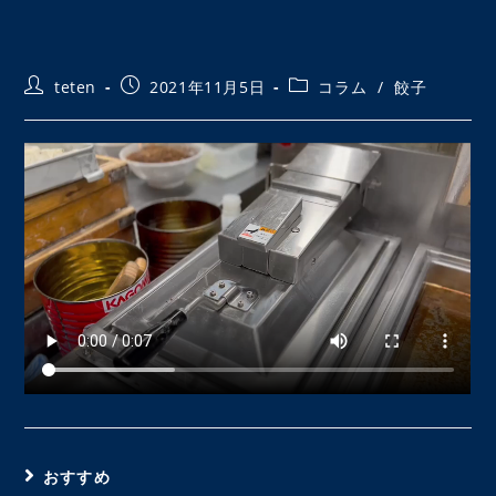
投
投
投
teten
2021年11月5日
コラム
/
餃子
稿
稿
稿
者:
公
カ
開
テ
日:
ゴ
リ
ー:
おすすめ