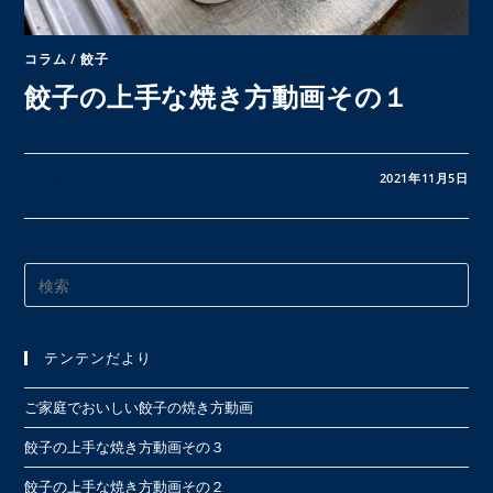
コラム
/
餃子
餃子の上手な焼き方動画その１
0件のコメント
2021年11月5日
Pre
Es
to
テンテンだより
clo
the
ご家庭でおいしい餃子の焼き方動画
sea
pan
餃子の上手な焼き方動画その３
餃子の上手な焼き方動画その２