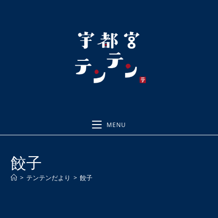
コ
ン
テ
ン
ツ
へ
ス
キ
ッ
プ
MENU
餃子
>
テンテンだより
>
餃子