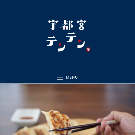
コ
ン
テ
ン
ツ
へ
ス
キ
ッ
プ
MENU