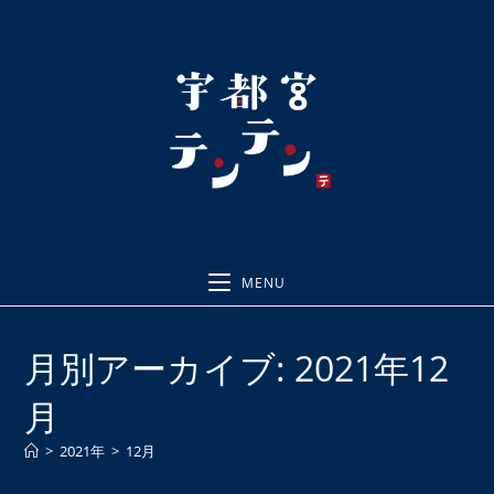
コ
ン
テ
ン
ツ
へ
ス
キ
ッ
プ
MENU
月別アーカイブ: 2021年12
月
>
2021年
>
12月