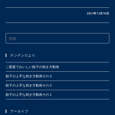
0件のコメント
2021年12月10日
Pre
Es
to
テンテンだより
clo
the
ご家庭でおいしい餃子の焼き方動画
sea
pan
餃子の上手な焼き方動画その３
餃子の上手な焼き方動画その２
餃子の上手な焼き方動画その１
アーカイブ